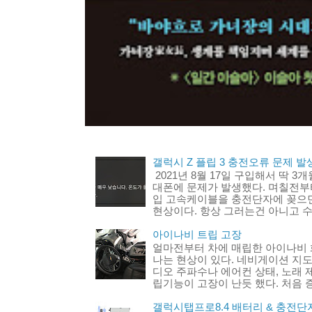
갤럭시 Z 플립 3 충전오류 문제 발생
2021년 8월 17일 구입해서 딱 3
대폰에 문제가 발생했다. 며칠전부터
입 고속케이블을 충전단자에 꽂으
현상이다. 항상 그러는건 아니고 수
아이나비 트립 고장
얼마전부터 차에 매립한 아이나비 
나는 현상이 있다. 네비게이션 지도
디오 주파수나 에어컨 상태, 노래 
립기능이 고장이 난듯 했다. 처음 증
갤럭시탭프로8.4 배터리 & 충전단