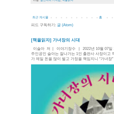
라벨:
살인자의 기억법
,
책을읽자
최근 게시물
홈
피드 구독하기:
글 (Atom)
[책을읽자] 가녀장의 시대
이슬아 저 | 이야기장수 | 2022년 10월 07
주인공인 슬아는 잘나가는 1인 출판사 사장이고 
가 제일 돈을 많이 벌고 가정을 책임지니 “가녀장” 