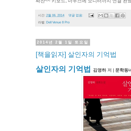
짜잔~~ 키보드, 마우스에 모니터까지 연결 완료
시간:
2월 06, 2014
댓글 없음:
라벨:
Dell Venue 8 Pro
2014년 2월 1일 토요일
[책을읽자] 살인자의 기억법
살인자의 기억법
김영하
저 |
문학동