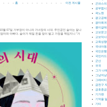
홈
이전 게시물
곤파스의
공부합시
곽노현
광고공해
광마회귀
괭이갈매
10월 07일 가부장이 아니라 가녀장의 시대. 주인공인 슬아는 잘나
교보문고
 엄마와 아빠다. 슬아가 제일 돈을 많이 벌고 가정을 책임지니 “가
교보악사
교육성향
국내아동
국민은행
국민카드
군산
귀국
그가 나
그냥저냥
그래비티
금천구 
금호종금
기가랜
기억을 
기타