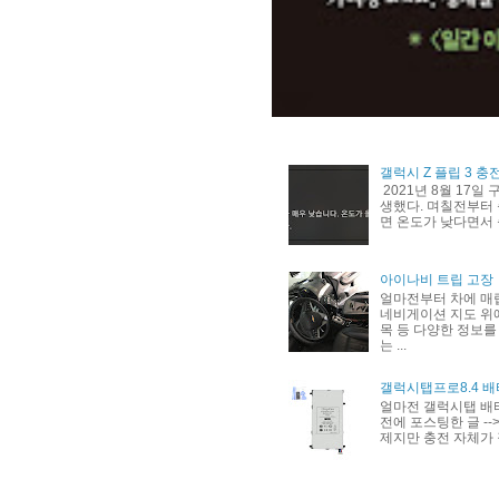
갤럭시 Z 플립 3 충
2021년 8월 17일
생했다. 며칠전부터 
면 온도가 낮다면서 
아이나비 트립 고장
얼마전부터 차에 매
네비게이션 지도 위에
목 등 다양한 정보를
는 ...
갤럭시탭프로8.4 배
얼마전 갤럭시탭 배
전에 포스팅한 글 --> h
제지만 충전 자체가 잘