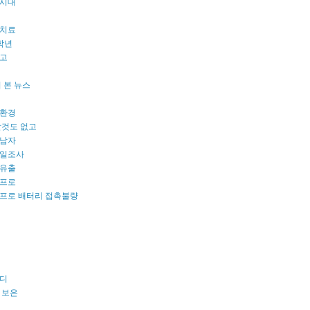
시대
치료
학년
고
 본 뉴스
환경
할것도 없고
남자
일조사
유출
프로
프로 배터리 접촉불량
디
 보은