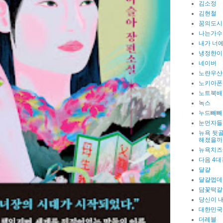
김소정
김현철
꿈의도시
나는가수
내가 너에
냉정한이
네이버
노란우산
노키아폰
노트북배
녹스
누드빼빼
눈먼자들
뉴욕 뒷골
해졌을까
뉴욕치즈
다음 4대
달걀
달걀껍데
담꽃떡갈
당신이 
대한민국
더레블