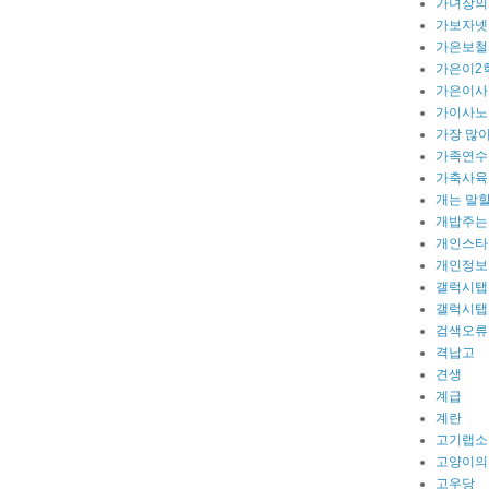
가녀장의
가보자넷
가은보철
가은이2
가은이사
가이사노
가장 많이
가족연수
가축사육
개는 말
개밥주는
개인스타
개인정보
갤럭시탭
갤럭시탭
검색오류
격납고
견생
계급
계란
고기랩소
고양이의
고우당