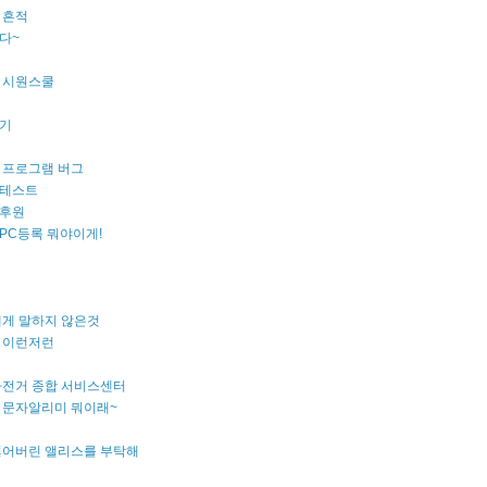
 흔적
다~
 시원스쿨
기
 프로그램 버그
테스트
후원
PC등록 뭐야이게!
에게 말하지 않은것
 이런저런
자전거 종합 서비스센터
 문자알리미 뭐이래~
잃어버린 앨리스를 부탁해