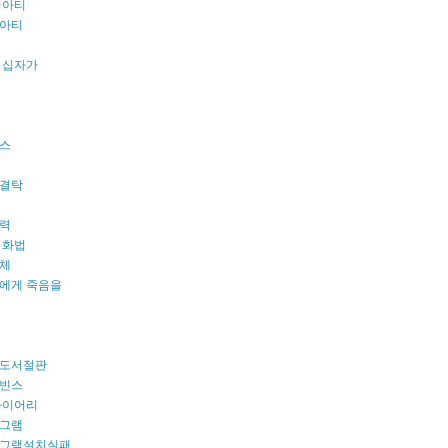
리아티
아티
 십자가
스
결탁
력
 화법
체
에게 죽음을
도서절판
빈스
다이어리
그램
그램설치실패