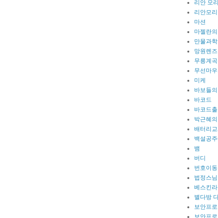
리안 모
리안모리
마션
마젤란의
만물과학
망원렌즈
무릉계곡
무선마우
미케
바보들의
바코드
바코드출
박근혜의
배터리교
백설공주
뱀
버디
번호이동
법정스님
베스킨라
별다방 
보안프로
보안프로