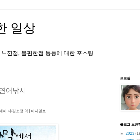
한 일상
 느낀점, 불편한점 등등에 대한 포스팅
프로필
 연어낚시
토데이
저/
김소정
역 |
마시멜로
블로그 보관
►
2023
(1)