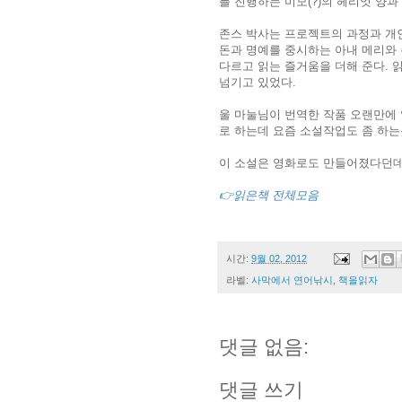
를 진행하는 미모(?)의 헤리엇 양과
존스 박사는 프로젝트의 과정과 개인
돈과 명예를 중시하는 아내 메리와 
다르고 읽는 즐거움을 더해 준다. 
넘기고 있었다.
울 마눌님이 번역한 작품 오랜만에 
로 하는데 요즘 소설작업도 좀 하는듯
이 소설은 영화로도 만들어졌다던데
👉
읽은책 전체모음
시간:
9월 02, 2012
라벨:
사막에서 연어낚시
,
책을읽자
댓글 없음:
댓글 쓰기