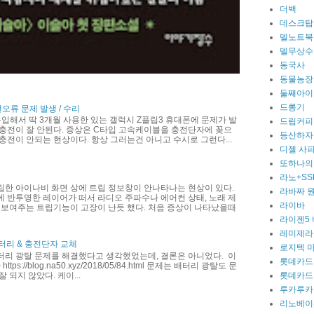
더백
데스크탑
델노트북
델무상수
동국사
동물농장
둘째아이
드롱기
전오류 문제 발생 / 수리
 구입해서 딱 3개월 사용한 있는 갤럭시 Z플립3 휴대폰에 문제가 발
드립커피
충전이 잘 안된다. 증상은 C타입 고속케이블을 충전단자에 꽂으
등산하자
충전이 안되는 현상이다. 항상 그러는건 아니고 수시로 그런다...
디젤 사
또하나의
라노+SS
립한 아이나비 화면 상에 트립 정보창이 안나타나는 현상이 있다.
라바짜 
 반투명한 레이어가 떠서 라디오 주파수나 에어컨 상태, 노래 제
라이바
 보여주는 트립기능이 고장이 난듯 했다. 처음 증상이 나타났을때
라이젠5
레미제라
터리 & 충전단자 교체
로지텍 
터리 광탈 문제를 해결했다고 생각했었는데, 결론은 아니었다. 이
롯데카드
ttps://blog.na50.xyz/2018/05/84.html 문제는 배터리 광탈도 문
 되지 않았다. 케이...
롯데카드
루카루카
리노베이