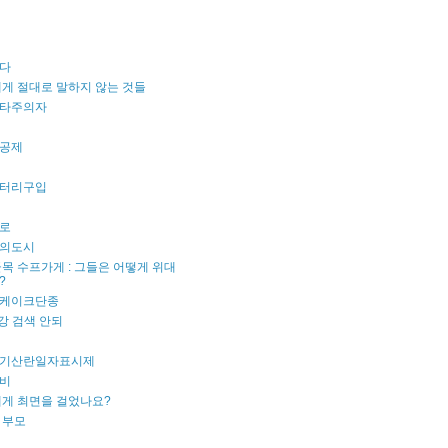
다
게 절대로 말하지 않는 것들
타주의자
공제
터리구입
로
의도시
목 수프가게 : 그들은 어떻게 위대
?
케이크단종
강 검색 안되
기산란일자표시제
비
내게 최면을 걸었나요?
 부모