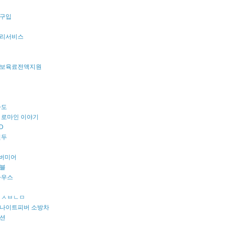
구입
리서비스
보육료전액지원
파도
 로마인 이야기
D
원두
 버미어
블
마우스
 ㅅㅂㄴㅁ
나이트피버 소방차
션