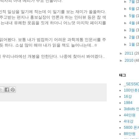
 박사의 아내 메리가 주요 인물이다.
►
7월
(
►
6월
(
적 일상을 일기에 적는데 이 일기를 보는 재미가 쏠쏠하다.
►
5월
(
주고받는 편지나 홍보실장이 언론과 하는 인터뷰 등은 참 색
읽는내내 유쾌한 웃음을 짓게 하더니 어느덧 마지막 페이지를
►
4월
(
►
3월
(
►
2월
(
읽어봤다. 보통 내가 범접하기 어려운 과학계통 인문서를 주
►
1월
(
 하다. 소설 많이 해야 내가 읽을 책도 늘어나는데..ㅎ
►
2011
(2
 우리나라에선 개봉을 안한단다. 나중에 찾아서 봐야겠다..
►
2010
(4
태그
_SESSI
100만
16강
1984
3idiot
44만원
4대강
5800 폰
88만원