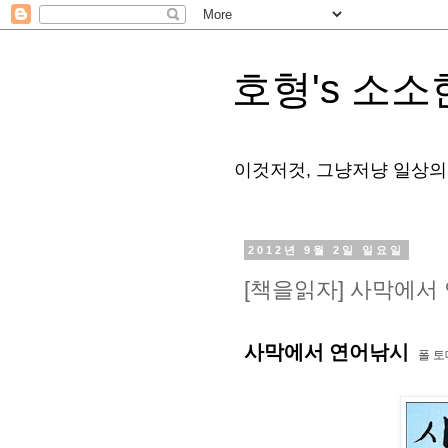
호형's 소소
이것저것, 그냥저냥 일상의
2012년 9월 2일 일요일
[책을읽자] 사막에서
사막에서 연어낚시
폴 