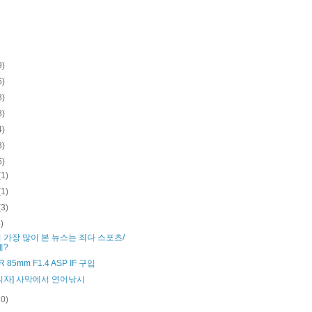
9)
5)
3)
3)
4)
3)
5)
(1)
(1)
(3)
3)
 가장 많이 본 뉴스는 죄다 스포츠/
예?
R 85mm F1.4 ASP IF 구입
읽자] 사막에서 연어낚시
10)