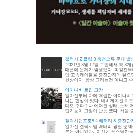
갤럭시 Z 플립 3 충전오류 문제 발생
2021년 8월 17일 구입해서 딱 3
대폰에 문제가 발생했다. 며칠전부터
입 고속케이블을 충전단자에 꽂으
현상이다. 항상 그러는건 아니고 수
아이나비 트립 고장
얼마전부터 차에 매립한 아이나비 
나는 현상이 있다. 네비게이션 지도
디오 주파수나 에어컨 상태, 노래 
립기능이 고장이 난듯 했다. 처음 증
갤럭시탭프로8.4 배터리 & 충전단
얼마전 갤럭시탭 배터리 광탈 문제
론은 아니었다. 이전에 포스팅한 글 