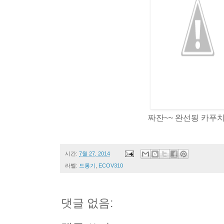
짜잔~~ 완선됭 카푸치
시간:
7월 27, 2014
라벨:
드롱기
,
ECOV310
댓글 없음: