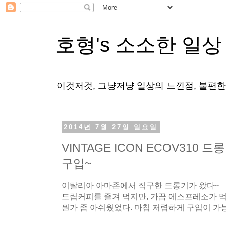
호형's 소소한 일상
이것저것, 그냥저냥 일상의 느낀점, 불편
2014년 7월 27일 일요일
VINTAGE ICON ECOV310
구입~
이탈리아 아마존에서 직구한 드롱기가 왔다~
드립커피를 즐겨 먹지만, 가끔 에스프레소가
뭔가 좀 아쉬웠었다. 마침 저렴하게 구입이 가