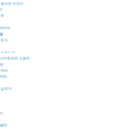
 로마인 이야기
D
원두
 버미어
블
마우스
 ㅅㅂㄴㅁ
나이트피버 소방차
션
리아티
아티
 십자가
스
결탁