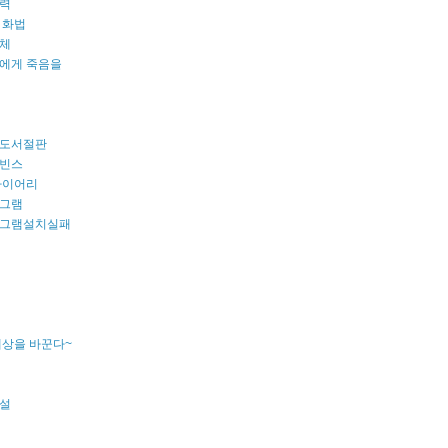
력
 화법
체
에게 죽음을
도서절판
빈스
다이어리
그램
그램설치실패
세상을 바꾼다~
설