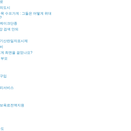
로
의도시
목 수프가게 : 그들은 어떻게 위대
?
케이크단종
강 검색 안되
기산란일자표시제
비
내게 최면을 걸었나요?
 부모
구입
리서비스
보육료전액지원
파도