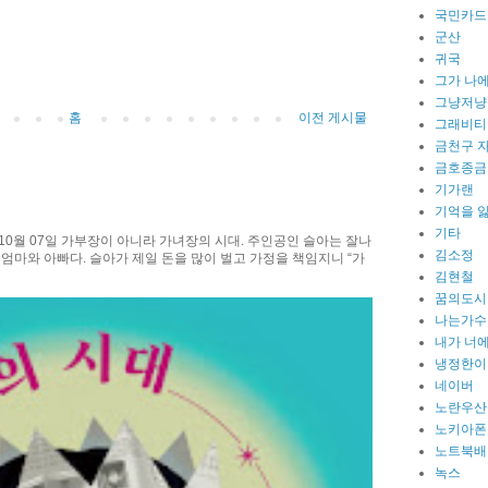
국민카드
군산
귀국
그가 나
그냥저냥
홈
이전 게시물
그래비티
금천구 
금호종금
기가랜
기억을 
기타
10월 07일 가부장이 아니라 가녀장의 시대. 주인공인 슬아는 잘나
김소정
 엄마와 아빠다. 슬아가 제일 돈을 많이 벌고 가정을 책임지니 “가
김현철
꿈의도시
나는가수
내가 너에
냉정한이
네이버
노란우산
노키아폰
노트북배
녹스