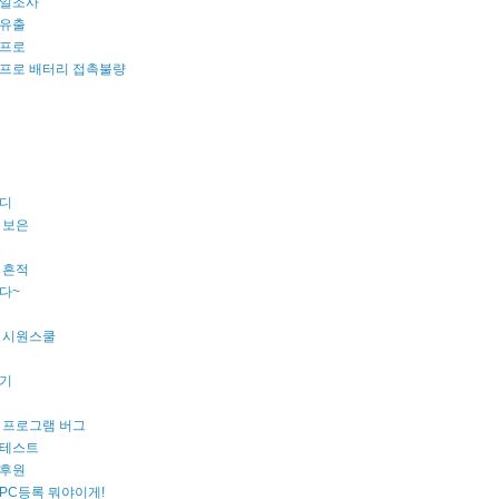
일조사
유출
프로
프로 배터리 접촉불량
디
 보은
 흔적
다~
 시원스쿨
기
 프로그램 버그
테스트
후원
PC등록 뭐야이게!