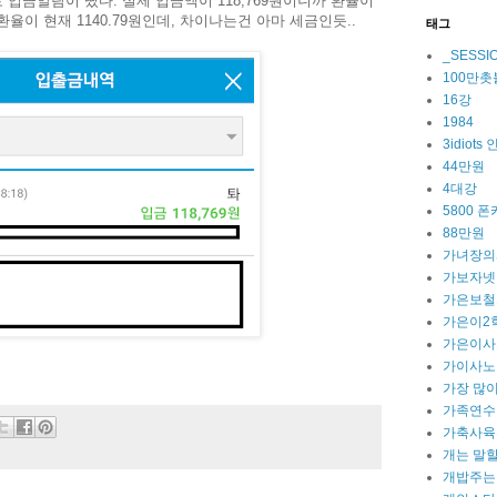
 입금알람이 떴다. 실제 입금액이 118,769원이니까 환율이
환율이 현재 1140.79원인데, 차이나는건 아마 세금인듯..
태그
_SESSI
100만
16강
1984
3idiot
44만원
4대강
5800 폰
88만원
가녀장의
가보자넷
가은보철
가은이2
가은이사
가이사노
가장 많이
가족연수
가축사육
개는 말
개밥주는