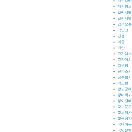
개인스타
개인정보
갤럭시탭
갤럭시탭
검색오류
격납고
견생
계급
계란
고기랩소
고양이의
고우당
곤파스의
공부합시
곽노현
광고공해
광마회귀
괭이갈매
교보문고
교보악사
교육성향
국내아동
국민은행