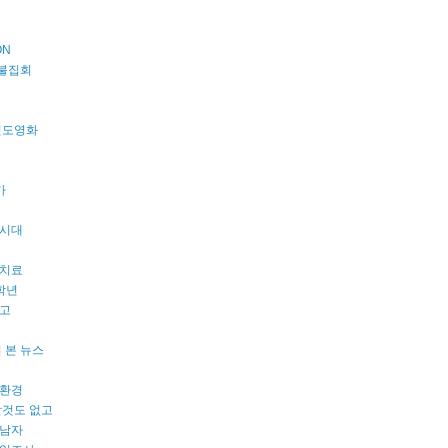
ON
촛불집회
s 인도영화
카
시대
치료
학년
고
 본 뉴스
환경
할것도 없고
남자