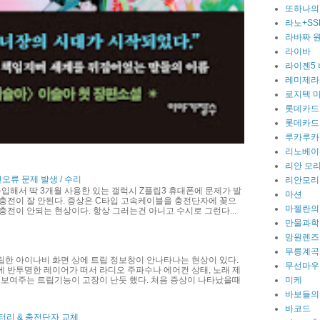
또하나의
라노+SS
라바짜 
라이바
라이젠5
레미제라
로지텍 
롯데카드
롯데카드
루카루카
리노베이
리안 모
전오류 문제 발생 / 수리
리안모리
 구입해서 딱 3개월 사용한 있는 갤럭시 Z플립3 휴대폰에 문제가 발
마션
충전이 잘 안된다. 증상은 C타입 고속케이블을 충전단자에 꽂으
마젤란의
충전이 안되는 현상이다. 항상 그러는건 아니고 수시로 그런다...
만물과학
망원렌즈
무릉계곡
립한 아이나비 화면 상에 트립 정보창이 안나타나는 현상이 있다.
무선마우
 반투명한 레이어가 떠서 라디오 주파수나 에어컨 상태, 노래 제
 보여주는 트립기능이 고장이 난듯 했다. 처음 증상이 나타났을때
미케
바보들의
바코드
터리 & 충전단자 교체