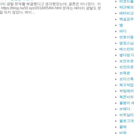
바코드출
터리 광탈 문제를 해결했다고 생각했었는데, 결론은 아니었다. 이
박근혜의
ttps://blog.na50.xyz/2018/05/84.html 문제는 배터리 광탈도 문
 되지 않았다. 케이...
배터리교
백설공주
뱀
버디
번호이동
법정스님
베스킨라
별다방 
보안프로
보안프로
보육료
보이스톡
복구작업
부팅에러
북콘서트
불평이 
브레다
브루살리
블로그개
블박
비염