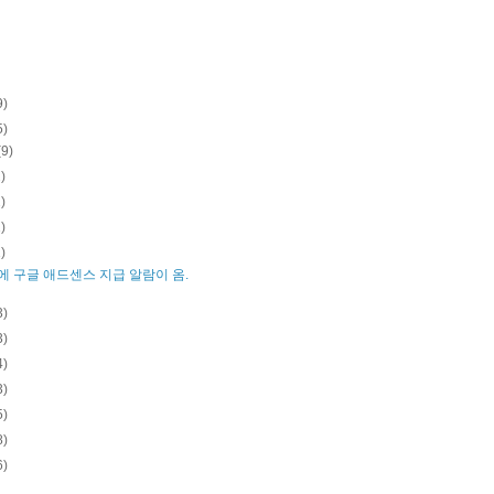
9)
5)
(9)
2)
2)
1)
1)
에 구글 애드센스 지급 알람이 옴.
3)
3)
4)
3)
5)
8)
6)