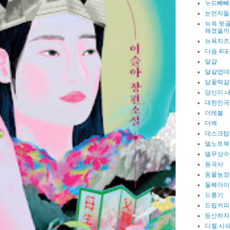
누드빼빼
눈먼자들
뉴욕 뒷골
해졌을까
뉴욕치즈
다음 4대
달걀
달걀껍데
담꽃떡갈
당신이 
대한민국
더레블
더백
데스크탑
델노트북
델무상수
동국사
동물농장
둘째아이
드롱기
드립커피
등산하자
디젤 사