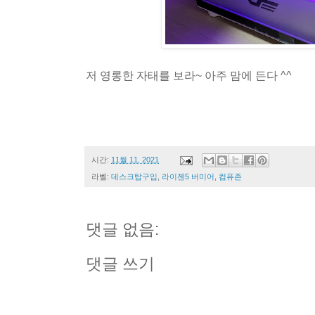
저 영롱한 자태를 보라~ 아주 맘에 든다 ^^
시간:
11월 11, 2021
라벨:
데스크탑구입
,
라이젠5 버미어
,
컴퓨존
댓글 없음:
댓글 쓰기