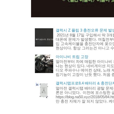
갤럭시 Z 플립 3 충전오류 문제 발생
2021년 8월 17일 구입해서 딱 3
대폰에 문제가 발생했다. 며칠전부터
입 고속케이블을 충전단자에 꽂으
현상이다. 항상 그러는건 아니고 수
아이나비 트립 고장
얼마전부터 차에 매립한 아이나비 
나는 현상이 있다. 네비게이션 지도
디오 주파수나 에어컨 상태, 노래 
립기능이 고장이 난듯 했다. 처음 증
갤럭시탭프로8.4 배터리 & 충전단
얼마전 갤럭시탭 배터리 광탈 문제
론은 아니었다. 이전에 포스팅한 글 
https://blog.na50.xyz/2018/
만 충전 자체가 잘 되지 않았다. 케이.