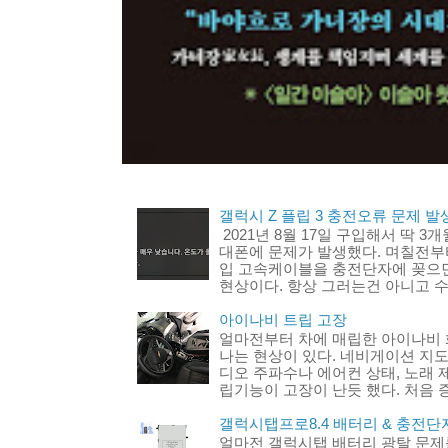
갤럭시 Z 플립 3 충전오류 문제 발생
2021년 8월 17일 구입해서 딱 3
대폰에 문제가 발생했다. 며칠전부터
입 고속케이블을 충전단자에 꽂으
현상이다. 항상 그러는건 아니고 수
아이나비 트립 고장
얼마전부터 차에 매립한 아이나비 
나는 현상이 있다. 네비게이션 지도
디오 주파수나 에어컨 상태, 노래 
립기능이 고장이 난듯 했다. 처음 증
갤럭시탭프로8.4 배터리 & 충전단
얼마전 갤럭시탭 배터리 광탈 문제