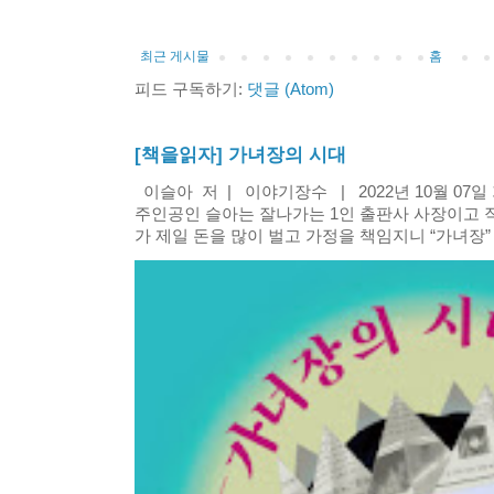
최근 게시물
홈
피드 구독하기:
댓글 (Atom)
[책을읽자] 가녀장의 시대
이슬아 저 | 이야기장수 | 2022년 10월 07
주인공인 슬아는 잘나가는 1인 출판사 사장이고 
가 제일 돈을 많이 벌고 가정을 책임지니 “가녀장” 