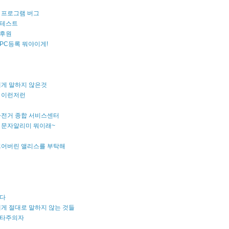
 프로그램 버그
테스트
후원
PC등록 뭐야이게!
에게 말하지 않은것
 이런저런
자전거 종합 서비스센터
 문자알리미 뭐이래~
잃어버린 앨리스를 부탁해
다
게 절대로 말하지 않는 것들
타주의자