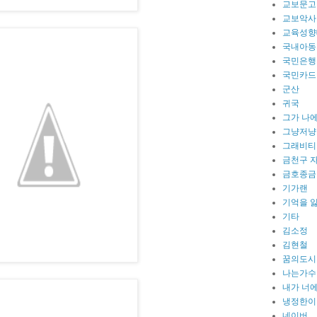
교보문고
교보악사
교육성향
국내아동
국민은행
국민카드
군산
귀국
그가 나
그냥저냥
그래비티
금천구 
금호종금
기가랜
기억을 
기타
김소정
김현철
꿈의도시
나는가수
내가 너에
냉정한이
네이버