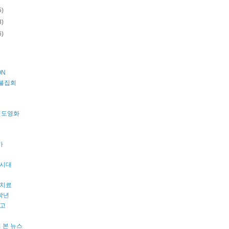
5)
8)
6)
ON
촛불집회
s 인도영화
카
시대
치료
학년
고
 본 뉴스