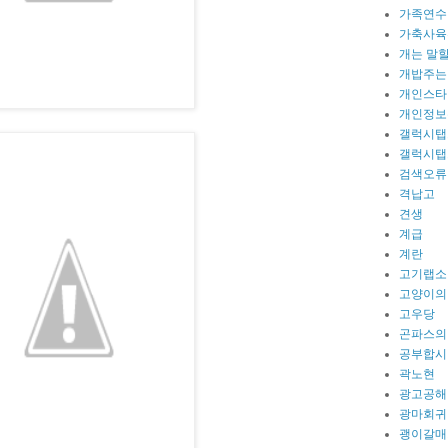
가족연수
가축사육
개는 말
개밥주는
개인스타
개인정보
갤럭시탭
갤럭시탭
검색오류
격납고
견생
계급
계란
고기랩소
고양이의
고우당
곤파스의
공부합시
곽노현
광고공해
광마회귀
괭이갈매