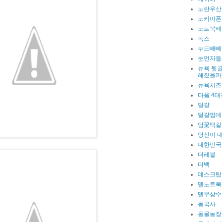
노란우산
노키아폰
노트북배
녹스
누드빼빼
눈먼자들
뉴욕 뒷골
해졌을까
뉴욕치즈
다음 4대
달걀
달걀껍데
담꽃떡갈
당신이 
대한민국
더레블
더백
데스크탑
델노트북
델무상수
동국사
동물농장