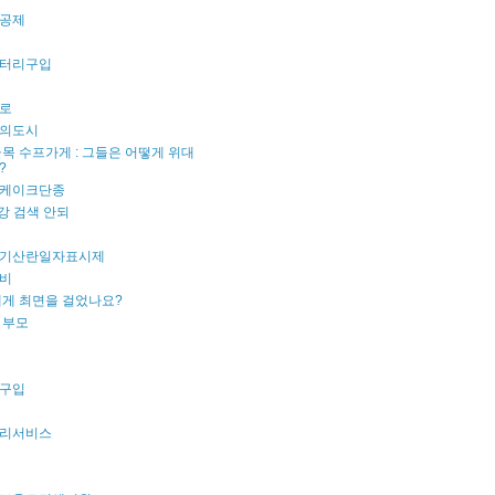
공제
터리구입
로
의도시
목 수프가게 : 그들은 어떻게 위대
?
케이크단종
강 검색 안되
기산란일자표시제
비
내게 최면을 걸었나요?
 부모
구입
리서비스