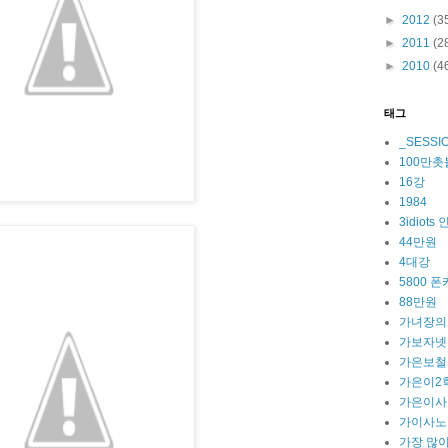
►
2012
(3
►
2011
(2
►
2010
(4
태그
_SESSI
100만
16강
1984
3idiot
44만원
4대강
5800 폰
88만원
가녀장의
가보자넷
가은보철
가은이2
가은이사
가이사노
가장 많이