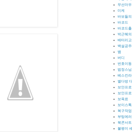
무선마우
미케
바보들의
바코드
바코드출
박근혜의
배터리교
백설공주
뱀
버디
번호이동
법정스님
베스킨라
별다방 
보안프로
보안프로
보육료
보이스톡
복구작업
부팅에러
북콘서트
불평이 