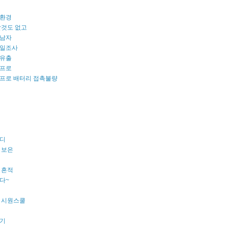
환경
할것도 없고
남자
일조사
유출
프로
프로 배터리 접촉불량
디
 보은
 흔적
다~
 시원스쿨
기