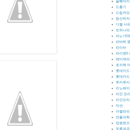
둘째아이
드롱기
드립커피
등산하자
디젤 사
또하나의
라노+SS
라바짜 
라이바
라이젠5
레미제라
로지텍 
롯데카드
롯데카드
루카루카
리노베이
리안 모
리안모리
마션
마젤란의
만물과학
망원렌즈
무릉계곡