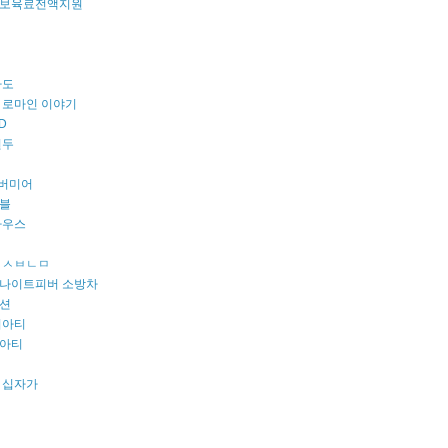
보육료전액지원
파도
 로마인 이야기
D
원두
 버미어
블
마우스
 ㅅㅂㄴㅁ
나이트피버 소방차
션
리아티
아티
 십자가