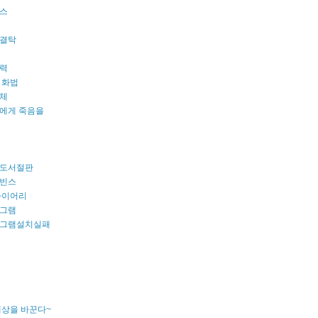
스
결탁
력
 화법
체
에게 죽음을
도서절판
빈스
다이어리
그램
그램설치실패
세상을 바꾼다~