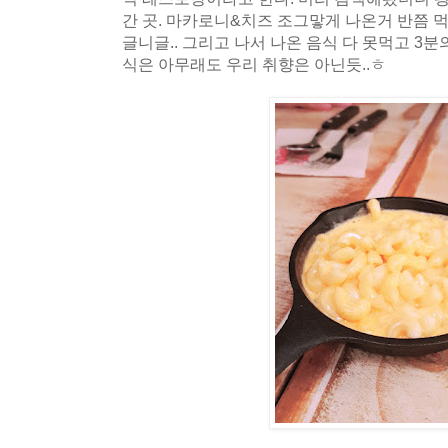
간 곳. 마카로니&치즈 조그맣게 나온거 반쯤 먹
글니글.. 그리고 나서 나온 음식 다 못먹고 3분의
식은 아무래도 우리 취향은 아닌듯..ㅎ