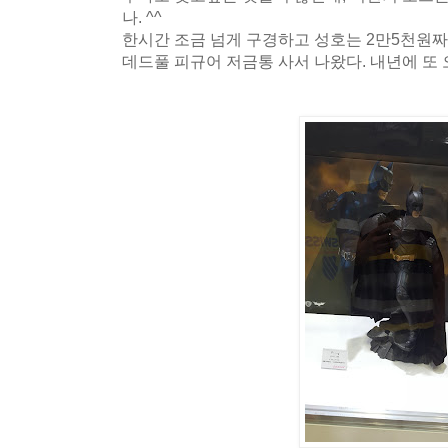
나. ^^
한시간 조금 넘게 구경하고 성호는 2만5천원짜
데드풀 피규어 저금통 사서 나왔다. 내년에 또 