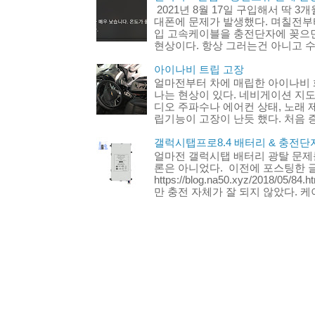
2021년 8월 17일 구입해서 딱 3
대폰에 문제가 발생했다. 며칠전부터
입 고속케이블을 충전단자에 꽂으
현상이다. 항상 그러는건 아니고 수
아이나비 트립 고장
얼마전부터 차에 매립한 아이나비 
나는 현상이 있다. 네비게이션 지도
디오 주파수나 에어컨 상태, 노래 
립기능이 고장이 난듯 했다. 처음 증
갤럭시탭프로8.4 배터리 & 충전단
얼마전 갤럭시탭 배터리 광탈 문제
론은 아니었다. 이전에 포스팅한 글 
https://blog.na50.xyz/2018/
만 충전 자체가 잘 되지 않았다. 케이.