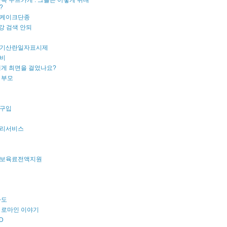
목 수프가게 : 그들은 어떻게 위대
?
케이크단종
강 검색 안되
기산란일자표시제
비
내게 최면을 걸었나요?
 부모
구입
리서비스
보육료전액지원
파도
 로마인 이야기
D