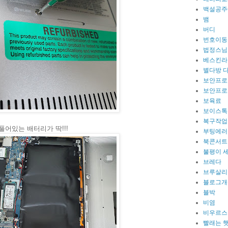
백설공주
뱀
버디
번호이동
법정스님
베스킨라
별다방 
보안프로
보안프로
보육료
보이스톡
복구작업
풀어있는 배터리가 딱!!!
부팅에러
북콘서트
불평이 
브레다
브루살리
블로그개
블박
비염
비우르스
빨래는 