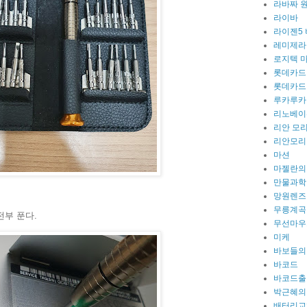
라바짜 
라이바
라이젠5
레미제라
로지텍 
롯데카드
롯데카드
루카루카
리노베이
리안 모
리안모리
마션
마젤란의
만물과학
망원렌즈
무릉계곡
전부 푼다.
무선마우
미케
바보들의
바코드
바코드출
박근혜의
배터리교