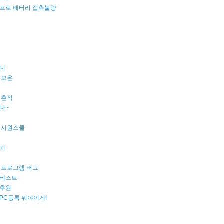
프로 배터리 접촉불량
디
 보은
 흔적
다~
 시원스쿨
기
 프로그램 버그
테스트
후원
PC등록 뭐야이게!