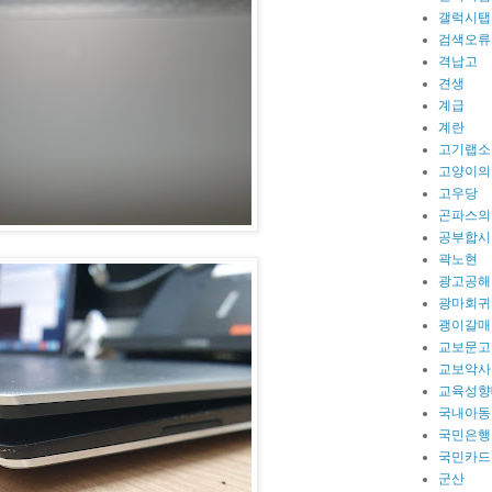
갤럭시탭
검색오류
격납고
견생
계급
계란
고기랩소
고양이의
고우당
곤파스의
공부합시
곽노현
광고공해
광마회귀
괭이갈매
교보문고
교보악사
교육성향
국내아동
국민은행
국민카드
군산