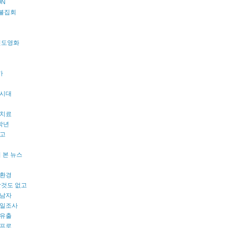
ON
촛불집회
s 인도영화
카
시대
치료
학년
고
 본 뉴스
환경
할것도 없고
남자
일조사
유출
프로