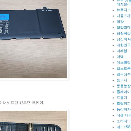
뉴욕 뒷골
해졌을까
뉴욕치즈
다음 4대
달걀
달걀껍데
담꽃떡갈
당신이 
대한민국
더레블
더백
데스크탑
델노트북
델무상수
동국사
동물농장
둘째아이
드롱기
라이버세트만 있으면 오케이.
드립커피
등산하자
디젤 사
또하나의
라노+SS