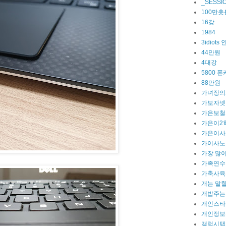
_SESSI
100만
16강
1984
3idiot
44만원
4대강
5800 폰
88만원
가녀장의
가보자넷
가은보철
가은이2
가은이사
가이사노
가장 많이
가족연수
가축사육
개는 말
개밥주는
개인스타
개인정보
갤럭시탭