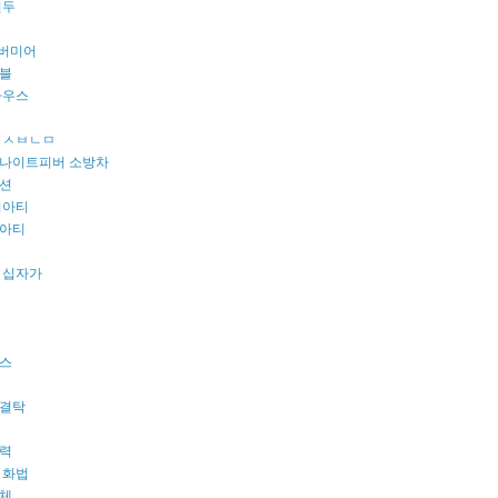
원두
 버미어
블
마우스
 ㅅㅂㄴㅁ
나이트피버 소방차
션
리아티
아티
 십자가
스
결탁
력
 화법
체