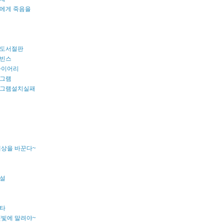
에게 죽음을
도서절판
빈스
다이어리
그램
그램설치실패
세상을 바꾼다~
설
타
햇빛에 말려야~