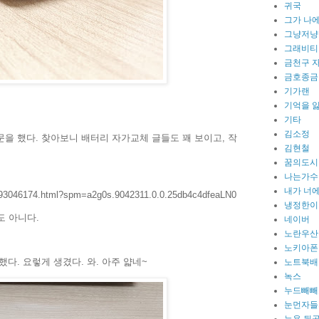
귀국
그가 나
그냥저냥
그래비티
금천구 
금호종금
기가랜
기억을 
기타
김소정
을 했다. 찾아보니 배터리 자가교체 글들도 꽤 보이고, 작
김현철
꿈의도시
나는가수
내가 너에
32993046174.html?spm=a2g0s.9042311.0.0.25db4c4dfeaLN0
냉정한이
도 아니다.
네이버
노란우산
노키아폰
다. 요렇게 생겼다. 와. 아주 얇네~
노트북배
녹스
누드빼빼
눈먼자들