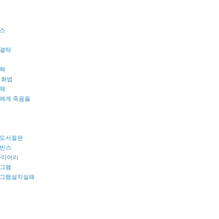
스
결탁
력
 화법
체
에게 죽음을
도서절판
빈스
다이어리
그램
그램설치실패