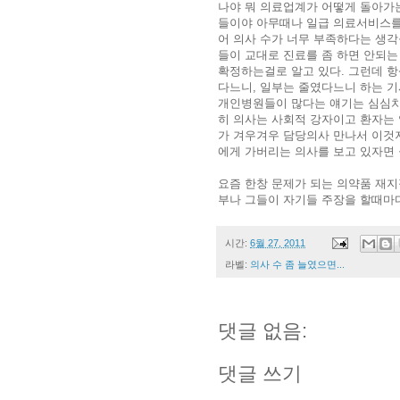
나야 뭐 의료업계가 어떻게 돌아가는
들이야 아무때나 일급 의료서비스를
어 의사 수가 너무 부족하다는 생각
들이 교대로 진료를 좀 하면 안되
확정하는걸로 알고 있다. 그런데 
다느니, 일부는 줄였다느니 하는 기
개인병원들이 많다는 얘기는 심심치
히 의사는 사회적 강자이고 환자는
가 겨우겨우 담당의사 만나서 이것
에게 가버리는 의사를 보고 있자면 
요즘 한창 문제가 되는 의약품 재
부나 그들이 자기들 주장을 할때마다
시간:
6월 27, 2011
라벨:
의사 수 좀 늘였으면...
댓글 없음:
댓글 쓰기