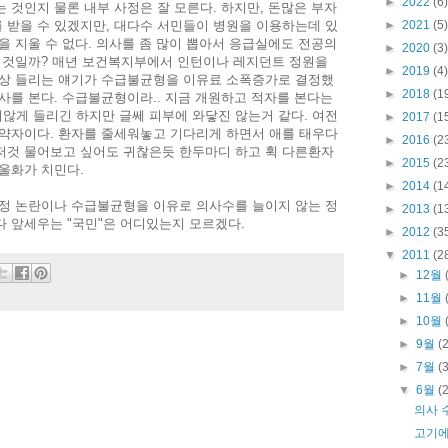
►
2022
(6)
 것인지 물론 내부 사정은 잘 모른다. 하지만, 돈많은 부자
 받을 수 있겠지만, 대다수 서민들이 병원을 이용하는데 있
►
2021
(5)
을 지울 수 없다. 의사를 좀 많이 뽑아서 응급실에도 전공의
►
2020
(3)
는 것일까? 매년 보건복지부에서 인턴이나 레지던트 정원을
►
2019
(4)
항상 들리는 얘기가 수급불균형을 이유료 소폭증가로 결정했
►
2018
(1
사를 본다. 수급불균형이라.. 지금 개원하고 적자를 본다는
않게 들리긴 하지만 글쎄 피부에 와닿진 않는거 같다. 여전
►
2017
(1
 약자이다. 환자를 줄세워놓고 기다리게 하면서 애를 태우다
►
2016
(2
저것 물어보고 싶어도 귀찮은듯 한두마디 하고 휙 다른환자
►
2015
(2
울화가 치민다.
►
2014
(1
지정 논란이나 수급불균형을 이유로 의사수를 늘이지 않는 정
►
2013
(1
 앞세우는 "국민"은 어디있는지 모르겠다.
►
2012
(3
▼
2011
(2
►
12월
►
11월
►
10월
►
9월
(
►
7월
(
▼
6월
(
의사 
고기에