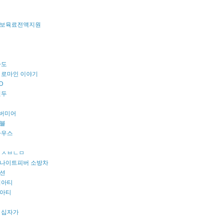
보육료전액지원
파도
 로마인 이야기
D
원두
 버미어
블
마우스
 ㅅㅂㄴㅁ
나이트피버 소방차
션
리아티
아티
 십자가