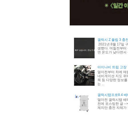
갤럭시 Z 플립 3 충
2021년 8월 17일
생했다. 며칠전부터 
면 온도가 낮다면서 
아이나비 트립 고장
얼마전부터 차에 매
네비게이션 지도 위에
목 등 다양한 정보를
는 ...
갤럭시탭프로8.4 배
얼마전 갤럭시탭 배
전에 포스팅한 글 --> h
제지만 충전 자체가 잘