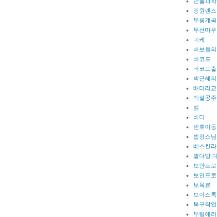
만물과학
망원렌즈
무릉계곡
무선마우
미케
바보들의
바코드
바코드출
박근혜의
배터리교
백설공주
뱀
버디
번호이동
법정스님
베스킨라
별다방 
보안프로
보안프로
보육료
보이스톡
복구작업
부팅에러