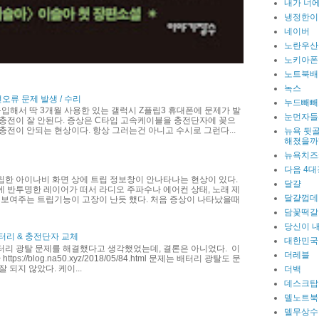
내가 너에
냉정한이
네이버
노란우산
노키아폰
노트북배
녹스
전오류 문제 발생 / 수리
누드빼빼
 구입해서 딱 3개월 사용한 있는 갤럭시 Z플립3 휴대폰에 문제가 발
눈먼자들
충전이 잘 안된다. 증상은 C타입 고속케이블을 충전단자에 꽂으
충전이 안되는 현상이다. 항상 그러는건 아니고 수시로 그런다...
뉴욕 뒷골
해졌을까
뉴욕치즈
다음 4대
립한 아이나비 화면 상에 트립 정보창이 안나타나는 현상이 있다.
달걀
 반투명한 레이어가 떠서 라디오 주파수나 에어컨 상태, 노래 제
달걀껍데
 보여주는 트립기능이 고장이 난듯 했다. 처음 증상이 나타났을때
담꽃떡갈
당신이 
터리 & 충전단자 교체
대한민국
터리 광탈 문제를 해결했다고 생각했었는데, 결론은 아니었다. 이
더레블
ttps://blog.na50.xyz/2018/05/84.html 문제는 배터리 광탈도 문
 되지 않았다. 케이...
더백
데스크탑
델노트북
델무상수