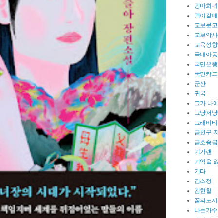
광마회귀
괭이갈매
교보문고
교보악사
교육성향
국내아동
국민은행
국민카드
군산
귀국
그가 나
그냥저냥
그래비티
금천구 
금호종금
기가랜
기억을 
기타
김소정
김현철
꿈의도시
나는가수