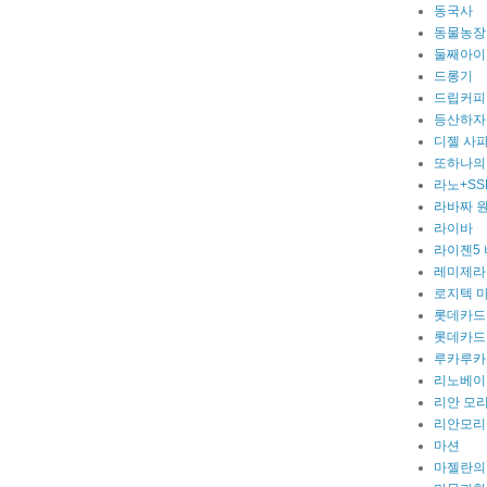
동국사
동물농장
둘째아이
드롱기
드립커피
등산하자
디젤 사
또하나의
라노+SS
라바짜 
라이바
라이젠5
레미제라
로지텍 
롯데카드
롯데카드
루카루카
리노베이
리안 모
리안모리
마션
마젤란의