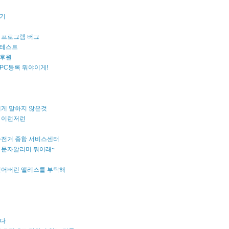
기
 프로그램 버그
테스트
후원
PC등록 뭐야이게!
에게 말하지 않은것
 이런저런
자전거 종합 서비스센터
 문자알리미 뭐이래~
잃어버린 앨리스를 부탁해
다