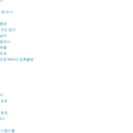
고
 본 뉴스
환경
할것도 없고
남자
일조사
유출
프로
프로 배터리 접촉불량
디
 보은
 흔적
다~
 시원스쿨