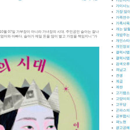
가은이사
가이사노
가장 많이
가족연수
가축사육
개는 말
10월 07일 가부장이 아니라 가녀장의 시대. 주인공인 슬아는 잘나
개밥주는
 엄마와 아빠다. 슬아가 제일 돈을 많이 벌고 가정을 책임지니 “가
개인스타
개인정보
갤럭시탭
갤럭시탭
검색오류
격납고
견생
계급
계란
고기랩소
고양이의
고우당
곤파스의
공부합시
곽노현
광고공해