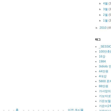
►
4월
(
►
3월
(
►
2월
(
►
1월
(
►
2010
(4
태그
_SESSI
100만
16강
1984
3idiot
44만원
4대강
5800 폰
88만원
가녀장의
가보자넷
가은보철
가은이2
홈
이전 게시물