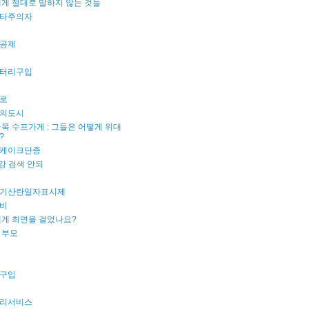
게 절대로 말하지 않는 것들
타주의자
공제
터리구입
로
의도시
목 수프가게 : 그들은 어떻게 위대
?
케이크단종
강 검색 안되
기산란일자표시제
비
내게 최면을 걸었나요?
 부모
구입
리서비스