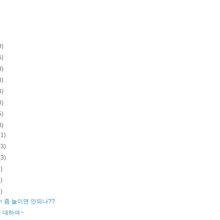
9)
5)
3)
3)
4)
3)
5)
8)
(1)
(3)
(3)
2)
3)
2)
수 좀 늘이면 안되나??
 대하여~