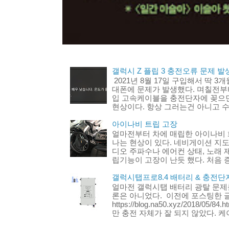
갤럭시 Z 플립 3 충전오류 문제 발생
2021년 8월 17일 구입해서 딱 3
대폰에 문제가 발생했다. 며칠전부터
입 고속케이블을 충전단자에 꽂으
현상이다. 항상 그러는건 아니고 수
아이나비 트립 고장
얼마전부터 차에 매립한 아이나비 
나는 현상이 있다. 네비게이션 지도
디오 주파수나 에어컨 상태, 노래 
립기능이 고장이 난듯 했다. 처음 증
갤럭시탭프로8.4 배터리 & 충전단
얼마전 갤럭시탭 배터리 광탈 문제
론은 아니었다. 이전에 포스팅한 글 
https://blog.na50.xyz/2018/
만 충전 자체가 잘 되지 않았다. 케이.