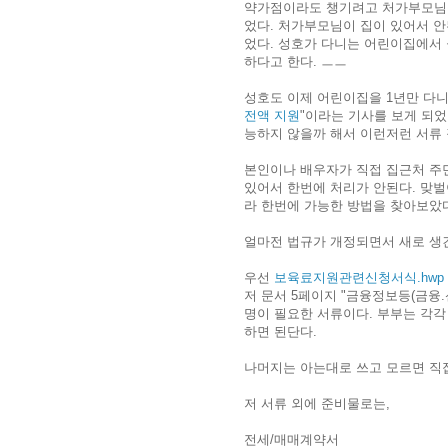
약가점이라도 챙기려고 처가부모님을
었다. 처가부모님이 집이 있어서 안
었다. 성호가 다니는 어린이집에서 
하다고 한다. ㅡㅡ
성호도 이제 어린이집을 1년만 다니면
전액 지원
"이라는 기사를 보게 되었
능하지 않을까 해서 이런저런 서류
본인이나 배우자가 직접 집근처 주
있어서 한번에 처리가 안된다. 맞벌
라 한번에 가능한 방법을 찾아보았
얼마전 법규가 개정되면서 새로 생
우선
보육료지원관련신청서식.hwp
저 문서 5페이지 "금융정보등(금융
명이 필요한 서류이다. 부부는 각각
하면 된단다.
나머지는 아는대로 쓰고 모르면 직접
저 서류 외에 준비물로는,
전세/매매계약서