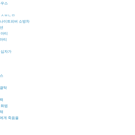
마우스
 ㅅㅂㄴㅁ
나이트피버 소방차
션
리아티
아티
 십자가
스
결탁
력
 화법
체
에게 죽음을