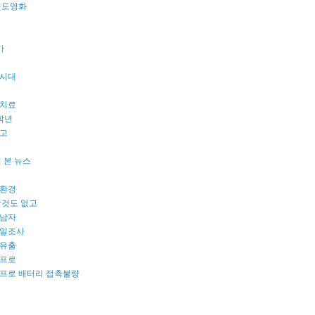
s 인도영화
카
시대
치료
학년
고
 본 뉴스
환경
할것도 없고
남자
일조사
유출
프로
프로 배터리 접촉불량