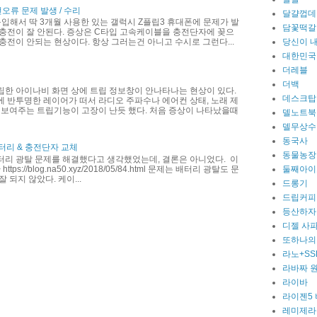
전오류 문제 발생 / 수리
달걀껍데
 구입해서 딱 3개월 사용한 있는 갤럭시 Z플립3 휴대폰에 문제가 발
담꽃떡갈
충전이 잘 안된다. 증상은 C타입 고속케이블을 충전단자에 꽂으
충전이 안되는 현상이다. 항상 그러는건 아니고 수시로 그런다...
당신이 
대한민국
더레블
더백
립한 아이나비 화면 상에 트립 정보창이 안나타나는 현상이 있다.
데스크탑
 반투명한 레이어가 떠서 라디오 주파수나 에어컨 상태, 노래 제
 보여주는 트립기능이 고장이 난듯 했다. 처음 증상이 나타났을때
델노트북
델무상수
동국사
터리 & 충전단자 교체
동물농장
터리 광탈 문제를 해결했다고 생각했었는데, 결론은 아니었다. 이
ttps://blog.na50.xyz/2018/05/84.html 문제는 배터리 광탈도 문
둘째아이
 되지 않았다. 케이...
드롱기
드립커피
등산하자
디젤 사
또하나의
라노+SS
라바짜 
라이바
라이젠5
레미제라