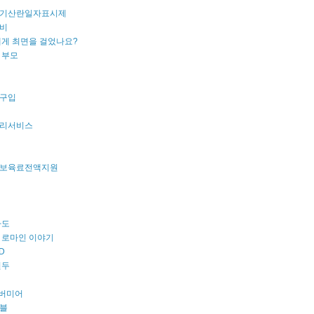
기산란일자표시제
비
내게 최면을 걸었나요?
 부모
구입
리서비스
보육료전액지원
파도
 로마인 이야기
D
원두
 버미어
블