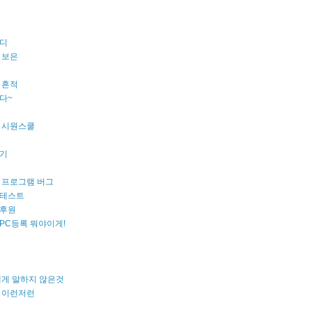
디
 보은
 흔적
다~
 시원스쿨
기
 프로그램 버그
테스트
후원
PC등록 뭐야이게!
에게 말하지 않은것
 이런저런