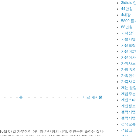
3idiot
44만원
4대강
5800 폰
88만원
가녀장의
가보자넷
가은보철
가은이2
가은이사
가이사노
가장 많이
가족연수
가축사육
개는 말
개밥주는
홈
이전 게시물
개인스타
개인정보
갤럭시탭
갤럭시탭
검색오류
격납고
10월 07일 가부장이 아니라 가녀장의 시대. 주인공인 슬아는 잘나