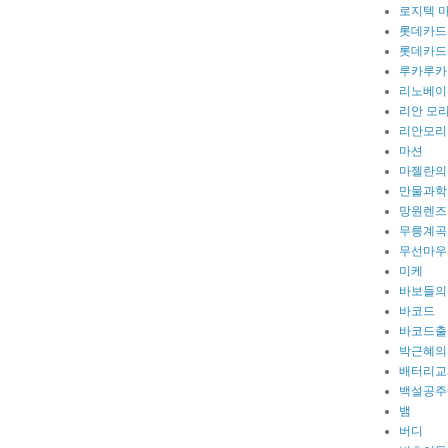
로지텍 
롯데카드
롯데카드
루카루카
리노베이
리안 모
리안모리
마션
마젤란의
만물과학
망원렌즈
무릉계곡
무선마우
미케
바보들의
바코드
바코드출
박근혜의
배터리교
백설공주
뱀
버디