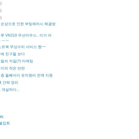
3)
5)
9)
.dll 손상으로 인한 부팅에러시 해결방
루 VN310 무선마우스.. 이거 어
.. ㅡㅡ
노트북 무상수리 서비스 짱~~
에 친구들 보다
털의 저질(?) 마케팅
이의 작은 반란
층 둘째아이 유치원비 전액 지원
책 간략 정리
 개설하다...
ON
촛불집회