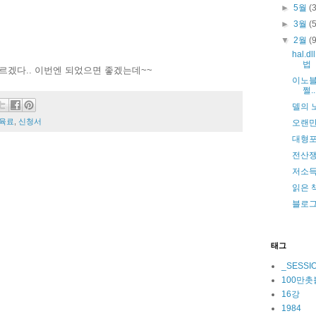
►
5월
(
►
3월
(
▼
2월
(
hal
법
르겠다.. 이번엔 되었으면 좋겠는데~~
이노블
쩔.
델의 
육료
,
신청서
오랜만
대형포
전산쟁
저소득
읽은 
블로그
태그
_SESSI
100만
16강
1984