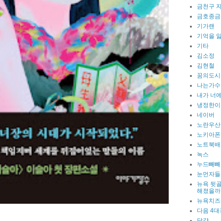
금천구 
금호종금
기가랜
기억을 
기타
김소정
김현철
꿈의도시
나는가수
내가 너에
냉정한이
네이버
노란우산
노키아폰
노트북배
녹스
누드빼빼
눈먼자들
뉴욕 뒷골
해졌을까
뉴욕치즈
다음 4대
달걀