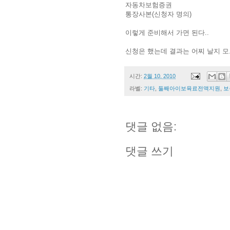
자동차보험증권
통장사본(신청자 명의)
이렇게 준비해서 가면 된다..
신청은 했는데 결과는 어찌 날지 모
시간:
2월 10, 2010
라벨:
기타
,
둘째아이보육료전액지원
,
보
댓글 없음:
댓글 쓰기