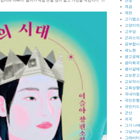
견생
 엄마와 아빠다. 슬아가 제일 돈을 많이 벌고 가정을 책임지니 “가
계급
계란
고기랩소
고양이의
고우당
곤파스의
공부합시
곽노현
광고공해
광마회귀
괭이갈매
교보문고
교보악사
교육성향
국내아동
국민은행
국민카드
군산
귀국
그가 나
그냥저냥
그래비티