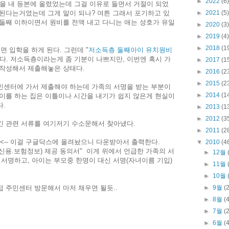
►
2022
(6)
 내 등본에 올렸었는데 그걸 이유로 들면서 거절이 되었
된다는거였는데 그게 말이 되나? 여튼 그래서 포기하고 있
►
2021
(5)
둘째 이하이면서 원비를 전액 내고 다니는 애는 성호가 유일
►
2020
(3)
►
2019
(4)
►
2018
(1
 입학을 하게 된다. 그런데 "
저소득층 둘째아이 유치원비
다. 저소득층이라는게 좀 기분이 나쁘지만, 이번엔 혹시 가
►
2017
(1
 작성해서 제출해놓은 상태다.
►
2016
(2
►
2015
(2
민센터에 가서 제출해야 하는데 가족의 서명을 받는 부분이
►
2014
(1
이를 하는 집은 이틀이나 시간을 내기가 쉽지 않은게 현실이
다.
►
2013
(1
►
2012
(3
긴 관련 서류를 여기저기 수소문해서 찾아냈다.
►
2011
(2
<-- 이걸 구글닥스에 올려놨으니 다운받아서 출력한다.
▼
2010
(4
.신용.보험정보) 제공 동의서" 이게 위에서 언급한 가족의 서
►
12월
 서명하고, 아이는 부모중 한명이 대신 서명(자녀이름 기입)
►
11월
►
10월
 주민센터 방문해서 마저 채우면 될듯..
►
9월
(
►
8월
(
►
7월
(
►
6월
(